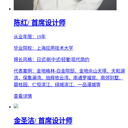
陈红
/ 首席设计师
从业年限：19年
毕业院校：上海应用技术大学
擅长风格：日式|新中式|轻奢|现代简约
代表案例：金地格林-白金院邸、金地佘山天境、天和湖
滨、保集澜湾、旭辉依云湾、南通罗福宫、南郊别墅、
碧桂园、仁恒滨江、绿城滨江、一品漫城等
查看详情
金圣洁
/ 首席设计师