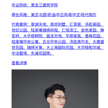
毕业院校：黑龙江建筑学院
擅长风格：美式|北欧|奶油|中古风|新中式|现代简约
代表案例：翠湖天地、南郊别墅、汇贤居、汤臣豪园、
世纪公园、陆家嘴锦绣前程、仁恒滨江、金色家园、静
安府、大华梧桐院、盘龙天地、华丽家族、香梅花园、
陆家嘴中央公寓、古北中央公园、汤臣高尔夫、大唐盛
世花园、锦绣天第、大上海国际花园、大华颐和华城、
中冶墅境、东滩花园等。
查看详情