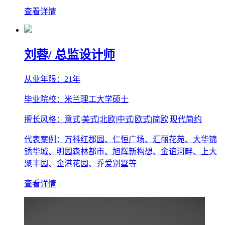
查看详情
刘蓉
/ 总监设计师
从业年限：21年
毕业院校：米兰理工大学硕士
擅长风格：意式|美式|北欧|中式|欧式|简欧|现代简约
代表案例：万科红郡园、仁恒广场、汇丽花苑、大华锦
锈华城、明园森林都市、旭辉新构想、金谊河畔、上大
聚丰园、金港花园、乔爱别墅等
查看详情