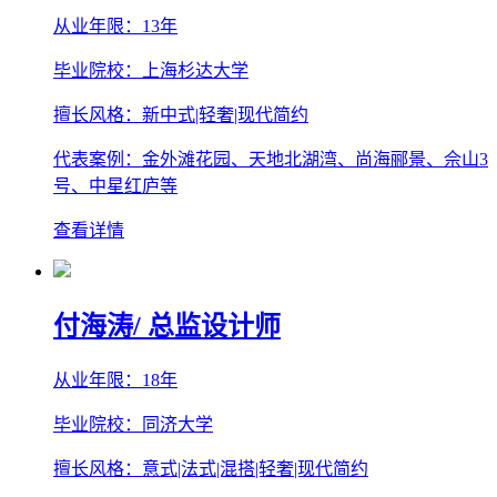
从业年限：13年
毕业院校：上海杉达大学
擅长风格：新中式|轻奢|现代简约
代表案例：金外滩花园、天地北湖湾、尚海郦景、佘山3
号、中星红庐等
查看详情
付海涛
/ 总监设计师
从业年限：18年
毕业院校：同济大学
擅长风格：意式|法式|混搭|轻奢|现代简约