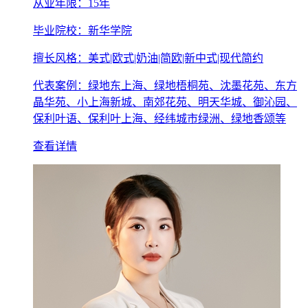
从业年限：15年
毕业院校：新华学院
擅长风格：美式|欧式|奶油|简欧|新中式|现代简约
代表案例：绿地东上海、绿地梧桐苑、沈墨花苑、东方
晶华苑、小上海新城、南郊花苑、明天华城、御沁园、
保利叶语、保利叶上海、经纬城市绿洲、绿地香颂等
查看详情