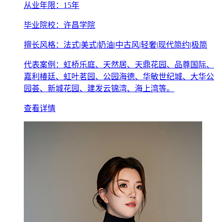
从业年限：15年
毕业院校：许昌学院
擅长风格：法式|美式|奶油|中古风|轻奢|现代简约|极简
代表案例：虹桥乐庭、天然居、天鼎花园、品尊国际、
嘉利椿廷、虹叶茗园、公园海德、华敏世纪城、大华公
园荟、新城花园、建发云锦湾、海上湾等。
查看详情