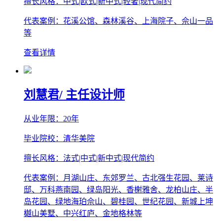
擅长风格：中式|欧式|新中式|轻奢|现代简约
代表案例：花溪公馆、森林溪谷、上海院子、佘山一品
等
查看详情
刘慧君
/ 主任设计师
从业年限：20年
毕业院校：清华美院
擅长风格：法式|中式|新中式|现代简约
代表案例：月湖山庄、东郊罗兰、古北强生花园、莱诗
邸、万科燕南园、绿岛阳光、香榭雅舍、龙柏山庄、半
岛花园、绿地海珀佘山、碧桂园、世纪花园、新城上坤
樾山美墅、中兴红庐、金地格林等