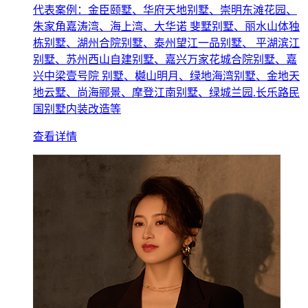
代表案例：金臣颐墅、华府天地别墅、崇明东滩花园、
朱家角嘉涛湾、海上湾、大华诺 斐墅别墅、丽水山体独
栋别墅、湖州合院别墅、泰州望江一品别墅、 平湖滨江
别墅、苏州西山自建别墅、嘉兴万家花城合院别墅、嘉
兴中梁壹号院 别墅、樾山明月、绿地海湾别墅、金地天
地云墅、尚海郦景、摩登江南别墅、绿城兰园.长乐路民
国别墅内装改造等
查看详情