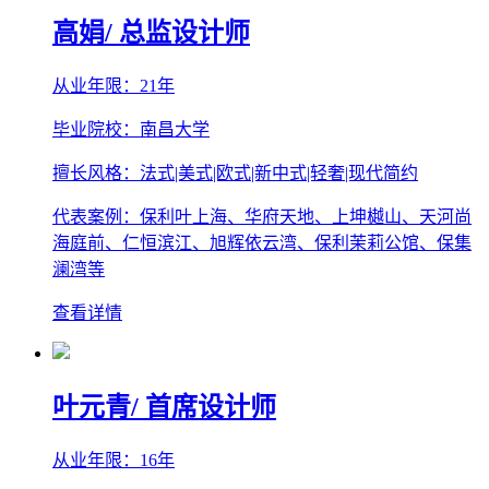
高娟
/ 总监设计师
从业年限：21年
毕业院校：南昌大学
擅长风格：法式|美式|欧式|新中式|轻奢|现代简约
代表案例：保利叶上海、华府天地、上坤樾山、天河尚
海庭前、仁恒滨江、旭辉依云湾、保利茉莉公馆、保集
澜湾等
查看详情
叶元青
/ 首席设计师
从业年限：16年