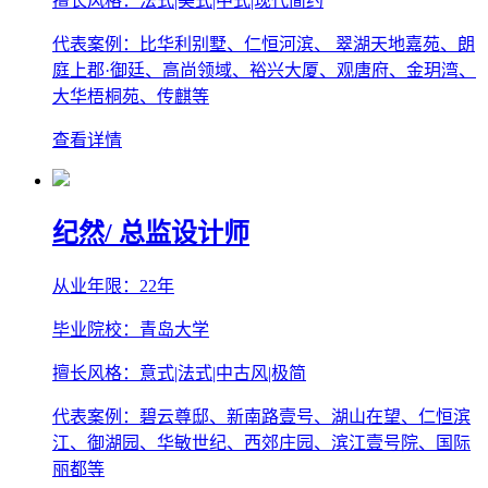
擅长风格：法式|美式|中式|现代简约
代表案例：比华利别墅、仁恒河滨、 翠湖天地嘉苑、朗
庭上郡·御廷、高尚领域、裕兴大厦、观唐府、金玥湾、
大华梧桐苑、传麒等
查看详情
纪然
/ 总监设计师
从业年限：22年
毕业院校：青岛大学
擅长风格：意式|法式|中古风|极简
代表案例：碧云尊邸、新南路壹号、湖山在望、仁恒滨
江、御湖园、华敏世纪、西郊庄园、滨江壹号院、国际
丽都等