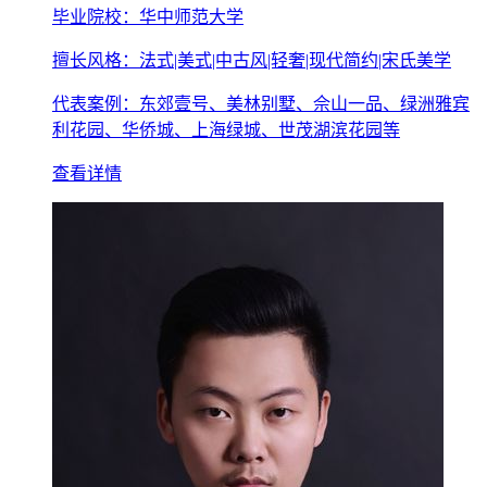
毕业院校：华中师范大学
擅长风格：法式|美式|中古风|轻奢|现代简约|宋氏美学
代表案例：东郊壹号、美林别墅、佘山一品、绿洲雅宾
利花园、华侨城、上海绿城、世茂湖滨花园等
查看详情