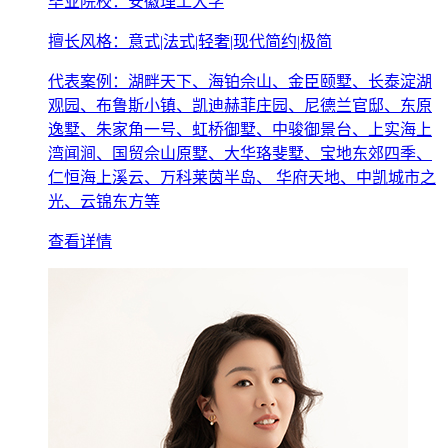
毕业院校：安徽理工大学
擅长风格：意式|法式|轻奢|现代简约|极简
代表案例：湖畔天下、海铂佘山、金臣颐墅、长泰淀湖
观园、布鲁斯小镇、凯迪赫菲庄园、尼德兰官邸、东原
逸墅、朱家角一号、虹桥御墅、中骏御景台、上实海上
湾闻涧、国贸佘山原墅、大华珞斐墅、宝地东郊四季、
仁恒海上溪云、万科莱茵半岛、 华府天地、中凯城市之
光、云锦东方等
查看详情