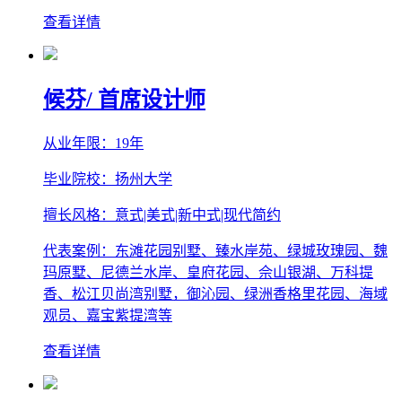
查看详情
候芬
/ 首席设计师
从业年限：19年
毕业院校：扬州大学
擅长风格：意式|美式|新中式|现代简约
代表案例：东滩花园别墅、臻水岸苑、绿城玫瑰园、魏
玛原墅、尼德兰水岸、皇府花园、佘山银湖、万科提
香、松江贝尚湾别墅，御沁园、绿洲香格里花园、海域
观员、嘉宝紫提湾等
查看详情